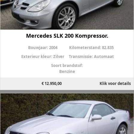
Mercedes SLK 200 Kompressor.
Bouwjaar:
2004
Kilometerstand:
82.835
Exterieur kleur:
Zilver
Transmissie:
Automaat
Soort brandstof:
Benzine
€ 12.950,00
Klik voor details