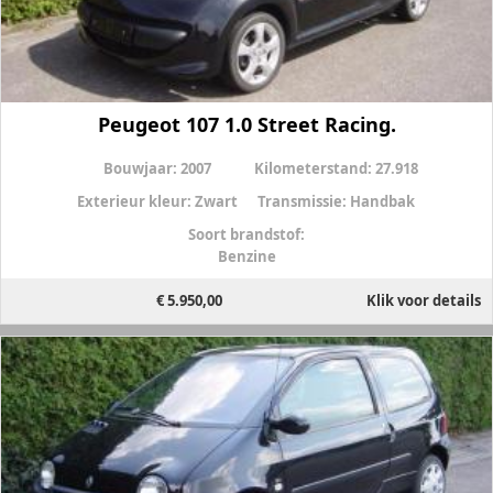
Peugeot 107 1.0 Street Racing.
Bouwjaar:
2007
Kilometerstand:
27.918
Exterieur kleur:
Zwart
Transmissie:
Handbak
Soort brandstof:
Benzine
€ 5.950,00
Klik voor details