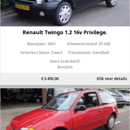
Renault Twingo 1.2 16v Privilege.
Bouwjaar:
2001
Kilometerstand:
87.628
Exterieur kleur:
Zwart
Transmissie:
Handbak
Soort brandstof:
Benzine
€ 3.450,00
Klik voor details